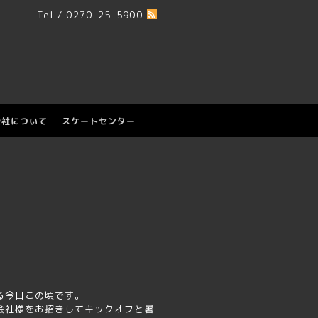
Tel / 0270-25-5900
会社について
スケートセンター
る今日この頃です。
会社様をお招きしてキックオフと暑