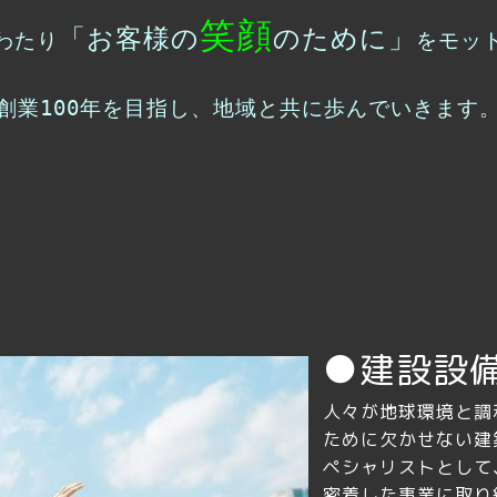
笑顔
「お客様の
のために」
わたり
をモッ
創業100年を目指し、地域と共に歩んでいきます
●建設設
人々が地球環境と調
ために欠かせない建
ペシャリストとして
密着した事業に取り